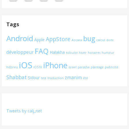
Tags
Android
bug
AppStore
Apple
Azcara
calcul
dons
FAQ
développeur
Halakha
hiloulot
hiver
horaires
humeur
iOS
iPhone
hébreu
iOS10
israel
parasha
plantage
publicité
Shabbat
zmanim
Sidour
test
traduction
été
Tweets by calj_net