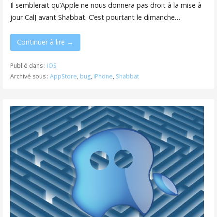
Il semblerait qu’Apple ne nous donnera pas droit à la mise à
jour CalJ avant Shabbat. C’est pourtant le dimanche…
Continuer à lire →
Publié dans :
iOS
Archivé sous :
AppStore
,
bug
,
iPhone
,
Shabbat