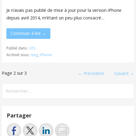
Je n’avais pas publié de mise à jour pour la version iPhone
depuis avril 2014, m’étant un peu plus consacré…
Continuer à lire →
Publié dans :
iOS
Archivé sous :
bug
,
iPhone
Navigation
Page 2 sur 3
← Précédent
Suivant →
dans
Rechercher :
Article
Partager