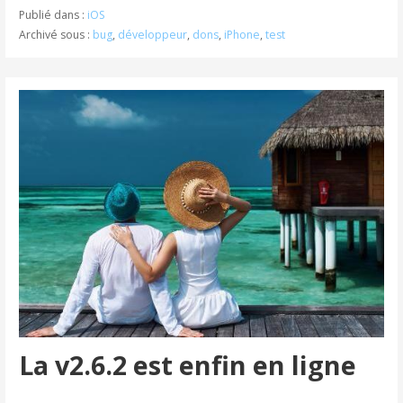
Publié dans :
iOS
Archivé sous :
bug
,
développeur
,
dons
,
iPhone
,
test
La v2.6.2 est enfin en ligne