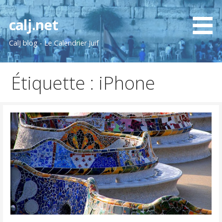
Passer
au
calj.net
contenu
CalJ blog - Le Calendrier Juif
Étiquette : iPhone