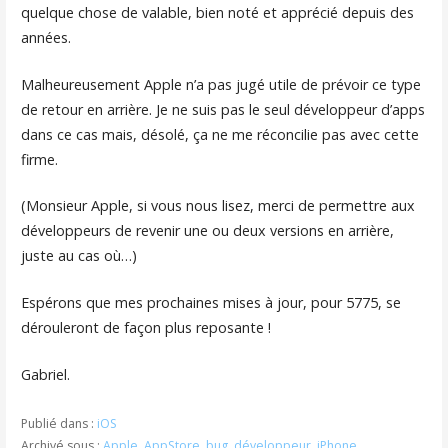
quelque chose de valable, bien noté et apprécié depuis des
années.
Malheureusement Apple n’a pas jugé utile de prévoir ce type
de retour en arrière. Je ne suis pas le seul développeur d’apps
dans ce cas mais, désolé, ça ne me réconcilie pas avec cette
firme.
(Monsieur Apple, si vous nous lisez, merci de permettre aux
développeurs de revenir une ou deux versions en arrière,
juste au cas où…)
Espérons que mes prochaines mises à jour, pour 5775, se
dérouleront de façon plus reposante !
Gabriel.
Publié dans :
iOS
Archivé sous :
Apple
,
AppStore
,
bug
,
développeur
,
iPhone