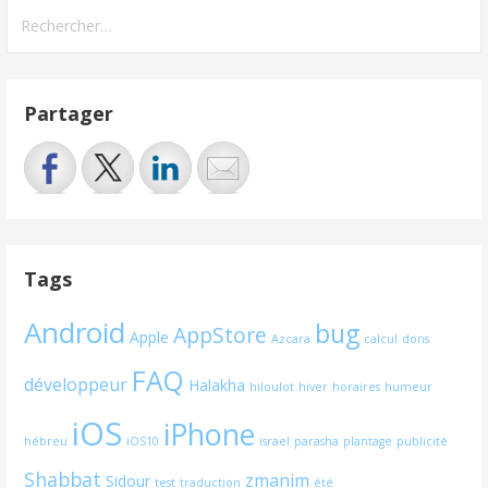
Rechercher :
Partager
Tags
Android
bug
AppStore
Apple
Azcara
calcul
dons
FAQ
développeur
Halakha
hiloulot
hiver
horaires
humeur
iOS
iPhone
hébreu
iOS10
israel
parasha
plantage
publicité
Shabbat
zmanim
Sidour
test
traduction
été