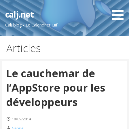
Passer
au
calj.net
contenu
CalJ blog - Le Calendrier Juif
Articles
Le cauchemar de
l’AppStore pour les
développeurs
10/09/2014
Gabriel