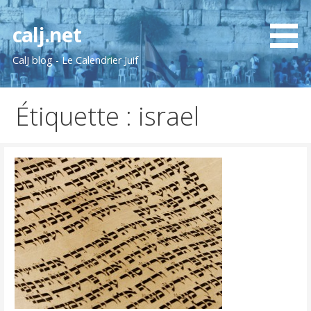
Passer
au
calj.net
contenu
CalJ blog - Le Calendrier Juif
Étiquette : israel