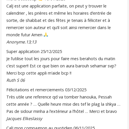
CalJ est une application parfaite, on peut y trouver le
calendrier , les prières et même les horaires d’entrée de
sortie, de shabbat et des fêtes je tenais à féliciter et à
remercier son auteur et qu’il soit ainsi remercier dans le
monde futur Amen
Anonyme.13;13
Super application
25/12/2025
Je l’utilise tout les jours pour faire mes berahots du matin
c’est super!! Est ce que bien on aura barouh sehamar svp?
Merci bcp cette appli m’aide bcp !!
Ruth S 06
Félicitations et remerciements
03/12/2025
Très utile une reference qd va tomber hanouka, Pessah
cette année ? … Quelle heure mise des tef le plag la shkya …
Pas de sidour minha a l’extérieur a l’hôtel … Merci et bravo
Jacques Elkeslassy
CalJ mon compagnon au quotidien
06/11/2025