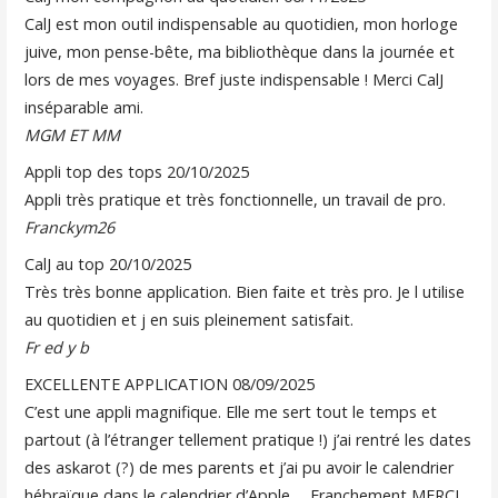
CalJ est mon outil indispensable au quotidien, mon horloge
juive, mon pense-bête, ma bibliothèque dans la journée et
lors de mes voyages. Bref juste indispensable ! Merci CalJ
inséparable ami.
MGM ET MM
Appli top des tops
20/10/2025
Appli très pratique et très fonctionnelle, un travail de pro.
Franckym26
CalJ au top
20/10/2025
Très très bonne application. Bien faite et très pro. Je l utilise
au quotidien et j en suis pleinement satisfait.
Fr ed y b
EXCELLENTE APPLICATION
08/09/2025
C’est une appli magnifique. Elle me sert tout le temps et
partout (à l’étranger tellement pratique !) j’ai rentré les dates
des askarot (?) de mes parents et j’ai pu avoir le calendrier
hébraïque dans le calendrier d’Apple…. Franchement MERCI