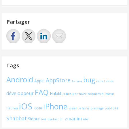
Partager
Tags
Android
bug
AppStore
Apple
Azcara
calcul
dons
FAQ
développeur
Halakha
hiloulot
hiver
horaires
humeur
iOS
iPhone
hébreu
iOS10
israel
parasha
plantage
publicité
Shabbat
zmanim
Sidour
test
traduction
été