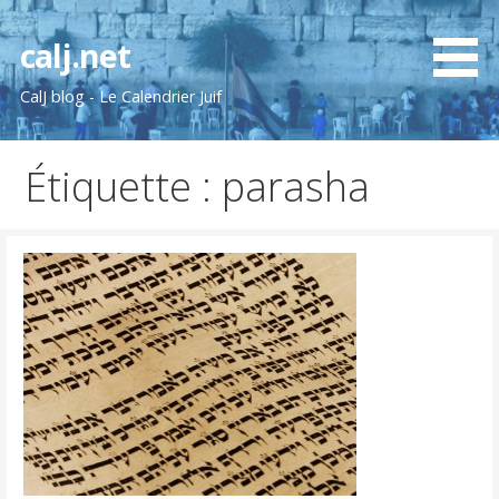
Passer
au
calj.net
contenu
CalJ blog - Le Calendrier Juif
Étiquette : parasha