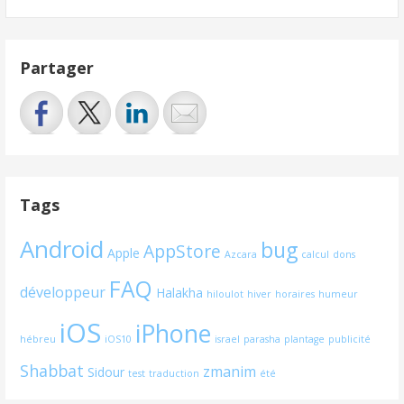
Partager
Tags
Android
bug
AppStore
Apple
Azcara
calcul
dons
FAQ
développeur
Halakha
hiloulot
hiver
horaires
humeur
iOS
iPhone
hébreu
iOS10
israel
parasha
plantage
publicité
Shabbat
zmanim
Sidour
test
traduction
été