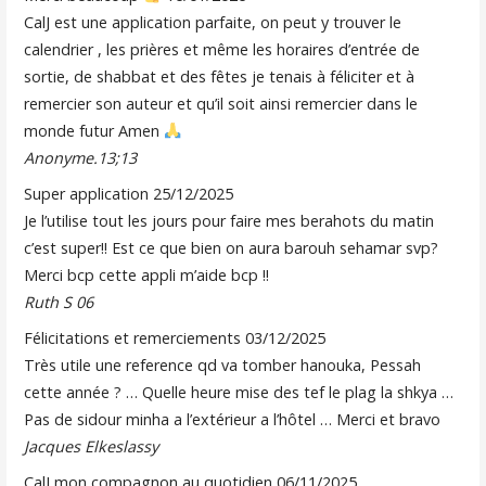
CalJ est une application parfaite, on peut y trouver le
calendrier , les prières et même les horaires d’entrée de
sortie, de shabbat et des fêtes je tenais à féliciter et à
remercier son auteur et qu’il soit ainsi remercier dans le
monde futur Amen
Anonyme.13;13
Super application
25/12/2025
Je l’utilise tout les jours pour faire mes berahots du matin
c’est super!! Est ce que bien on aura barouh sehamar svp?
Merci bcp cette appli m’aide bcp !!
Ruth S 06
Félicitations et remerciements
03/12/2025
Très utile une reference qd va tomber hanouka, Pessah
cette année ? … Quelle heure mise des tef le plag la shkya …
Pas de sidour minha a l’extérieur a l’hôtel … Merci et bravo
Jacques Elkeslassy
CalJ mon compagnon au quotidien
06/11/2025