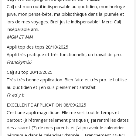
CalJ est mon outil indispensable au quotidien, mon horloge
juive, mon pense-bête, ma bibliothèque dans la journée et
lors de mes voyages. Bref juste indispensable ! Merci CalJ
inséparable ami.
MGM ET MM
Appli top des tops
20/10/2025
Appli très pratique et très fonctionnelle, un travail de pro.
Franckym26
CalJ au top
20/10/2025
Très très bonne application. Bien faite et très pro. Je l utilise
au quotidien et j en suis pleinement satisfait.
Fr ed y b
EXCELLENTE APPLICATION
08/09/2025
C’est une appli magnifique. Elle me sert tout le temps et
partout (à l’étranger tellement pratique !) j’ai rentré les dates
des askarot (?) de mes parents et j’ai pu avoir le calendrier
hébraïque dans le calendrier d’Apple…. Franchement MERCI