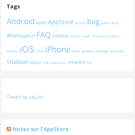
Tags
Android
bug
AppStore
Apple
Azcara
calcul
dons
FAQ
développeur
Halakha
hiloulot
hiver
horaires
humeur
iOS
iPhone
hébreu
iOS10
israel
parasha
plantage
publicité
Shabbat
zmanim
Sidour
test
traduction
été
Tweets by calj_net
Notes sur l’AppStore