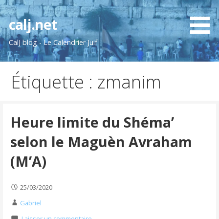
Passer
au
calj.net
contenu
CalJ blog - Le Calendrier Juif
Étiquette : zmanim
Heure limite du Shéma’
selon le Maguèn Avraham
(M’A)
25/03/2020
Gabriel
Laisser un commentaire