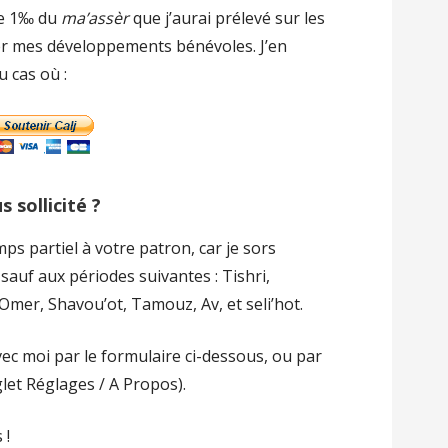
de 1‰ du
ma’assèr
que j’aurai prélevé sur les
er mes développements bénévoles. J’en
u cas où :
 sollicité ?
s partiel à votre patron, car je sors
sauf aux périodes suivantes : Tishri,
Omer, Shavou’ot, Tamouz, Av, et seli’hot.
ec moi par le formulaire ci-dessous, ou par
glet Réglages / A Propos).
 !