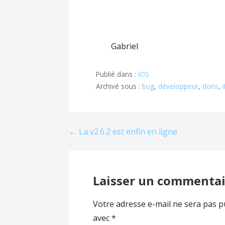
Gabriel
Publié dans :
iOS
Archivé sous :
bug
,
développeur
,
dons
,
Navigation
← La v2.6.2 est enfin en ligne
de
l’article
Laisser un commentai
Votre adresse e-mail ne sera pas p
avec
*