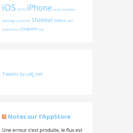
iOS
iPhone
iOS10
israel
parasha
Shabbat
Sidour
plantage
publicité
test
zmanim
traduction
été
Tweets by calj_net
Notes sur l’AppStore
Une erreur s’est produite, le flux est