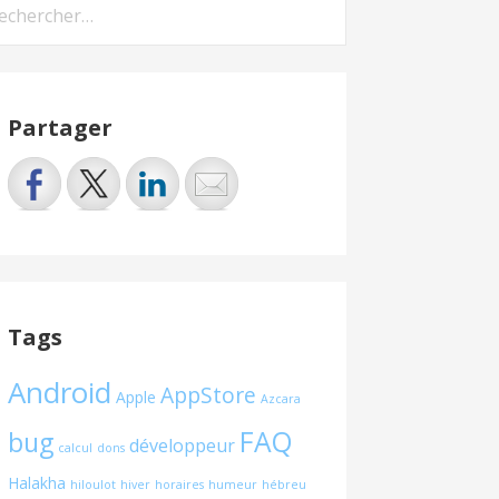
hercher :
Partager
Tags
Android
AppStore
Apple
Azcara
FAQ
bug
développeur
calcul
dons
Halakha
hiloulot
hiver
horaires
humeur
hébreu