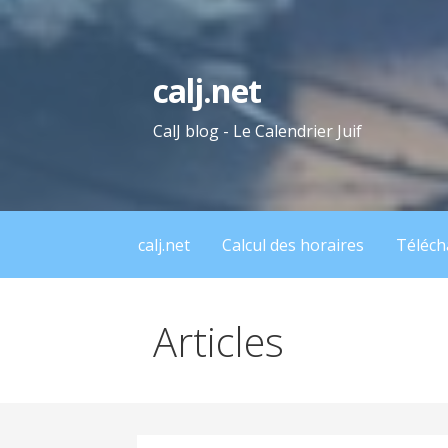
Passer
au
contenu
calj.net
CalJ blog - Le Calendrier Juif
calj.net
Calcul des horaires
Téléch
Articles