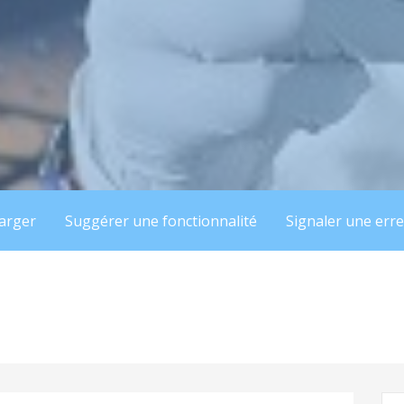
arger
Suggérer une fonctionnalité
Signaler une err