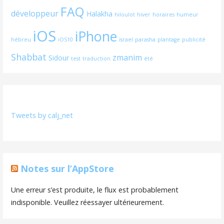
FAQ
développeur
Halakha
hiloulot
hiver
horaires
humeur
iOS
iPhone
hébreu
iOS10
israel
parasha
plantage
publicité
Shabbat
zmanim
Sidour
test
traduction
été
Tweets by calj_net
Notes sur l’AppStore
Une erreur s’est produite, le flux est probablement
indisponible. Veuillez réessayer ultérieurement.