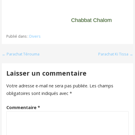
Chabbat Chalom
Publié dans :
Divers
Navigation
← Parachat Térouma
Parachat Ki Tissa →
de
Laisser un commentaire
l’article
Votre adresse e-mail ne sera pas publiée.
Les champs
obligatoires sont indiqués avec
*
Commentaire
*