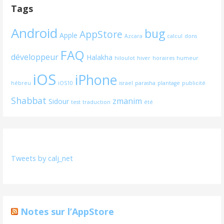
Tags
Android
bug
AppStore
Apple
Azcara
calcul
dons
FAQ
développeur
Halakha
hiloulot
hiver
horaires
humeur
iOS
iPhone
hébreu
iOS10
israel
parasha
plantage
publicité
Shabbat
zmanim
Sidour
test
traduction
été
Tweets by calj_net
Notes sur l’AppStore