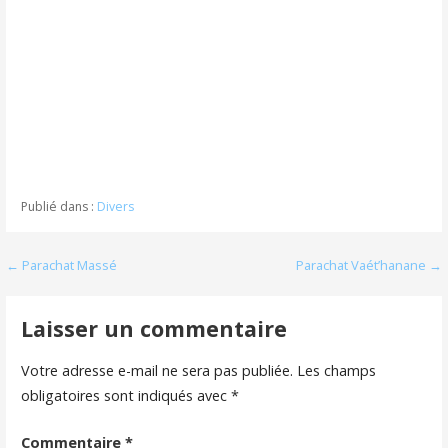
Publié dans :
Divers
Navigation
← Parachat Massé
Parachat Vaét’hanane →
de
Laisser un commentaire
l’article
Votre adresse e-mail ne sera pas publiée.
Les champs
obligatoires sont indiqués avec
*
Commentaire
*