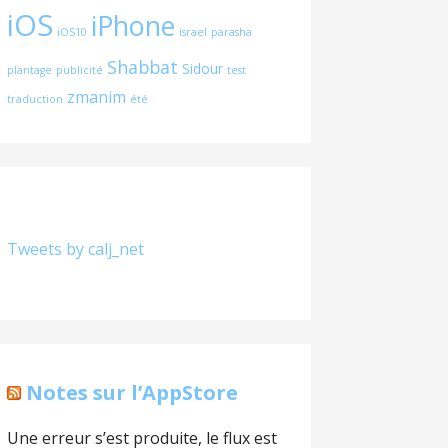
iOS
iPhone
iOS10
israel
parasha
Shabbat
Sidour
plantage
publicité
test
zmanim
traduction
été
Tweets by calj_net
Notes sur l’AppStore
Une erreur s’est produite, le flux est