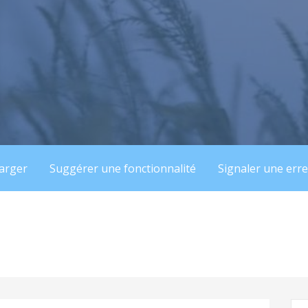
arger
Suggérer une fonctionnalité
Signaler une err