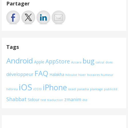
Partager
Tags
Android
bug
AppStore
Apple
Azcara
calcul
dons
FAQ
développeur
Halakha
hiloulot
hiver
horaires
humeur
iOS
iPhone
hébreu
iOS10
israel
parasha
plantage
publicité
Shabbat
zmanim
Sidour
test
traduction
été