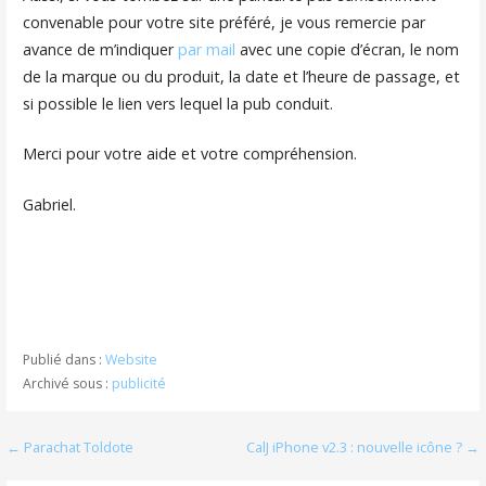
convenable pour votre site préféré, je vous remercie par
avance de m’indiquer
par mail
avec une copie d’écran, le nom
de la marque ou du produit, la date et l’heure de passage, et
si possible le lien vers lequel la pub conduit.
Merci pour votre aide et votre compréhension.
Gabriel.
Publié dans :
Website
Archivé sous :
publicité
Navigation
← Parachat Toldote
CalJ iPhone v2.3 : nouvelle icône ? →