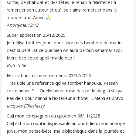
sortie, de shabbat et des fêtes je tenais à féliciter et à
remercier son auteur et qu’il soit ainsi remercier dans le
monde futur Amen
Anonyme.13;13
Super application
25/12/2025
Je l’utilise tout les jours pour faire mes berahots du matin
c’est super!! Est ce que bien on aura barouh sehamar svp?
Merci bcp cette appli m’aide bcp !!
Ruth S 06
Félicitations et remerciements
03/12/2025
Très utile une reference qd va tomber hanouka, Pessah
cette année ? … Quelle heure mise des tef le plag la shkya …
Pas de sidour minha a l’extérieur a l’hôtel … Merci et bravo
Jacques Elkeslassy
CalJ mon compagnon au quotidien
06/11/2025
CalJ est mon outil indispensable au quotidien, mon horloge
juive, mon pense-bête, ma bibliothèque dans la journée et