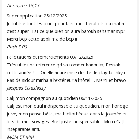
Anonyme.13;13
Super application
25/12/2025
Je l’utilise tout les jours pour faire mes berahots du matin
c’est super!! Est ce que bien on aura barouh sehamar svp?
Merci bcp cette appli m’aide bcp !!
Ruth S 06
Félicitations et remerciements
03/12/2025
Très utile une reference qd va tomber hanouka, Pessah
cette année ? … Quelle heure mise des tef le plag la shkya …
Pas de sidour minha a l’extérieur a l’hôtel … Merci et bravo
Jacques Elkeslassy
CalJ mon compagnon au quotidien
06/11/2025
CalJ est mon outil indispensable au quotidien, mon horloge
juive, mon pense-bête, ma bibliothèque dans la journée et
lors de mes voyages. Bref juste indispensable ! Merci CalJ
inséparable ami.
MGM ET MM