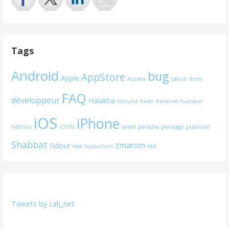
Tags
Android
bug
AppStore
Apple
Azcara
calcul
dons
FAQ
développeur
Halakha
hiloulot
hiver
horaires
humeur
iOS
iPhone
hébreu
iOS10
israel
parasha
plantage
publicité
Shabbat
zmanim
Sidour
test
traduction
été
Tweets by calj_net