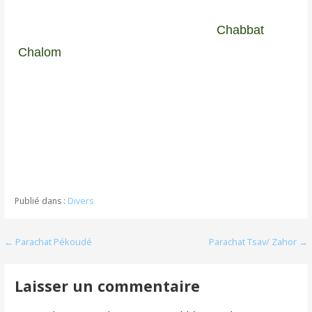
Chabbat
Chalom
Publié dans :
Divers
Navigation
← Parachat Pékoudé
Parachat Tsav/ Zahor →
de
Laisser un commentaire
l’article