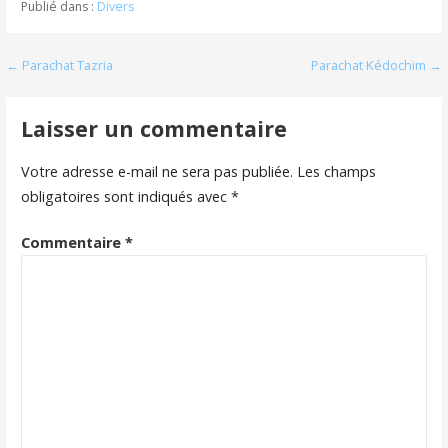
Publié dans :
Divers
Navigation
← Parachat Tazria
Parachat Kédochim →
de
Laisser un commentaire
l’article
Votre adresse e-mail ne sera pas publiée.
Les champs
obligatoires sont indiqués avec
*
Commentaire
*