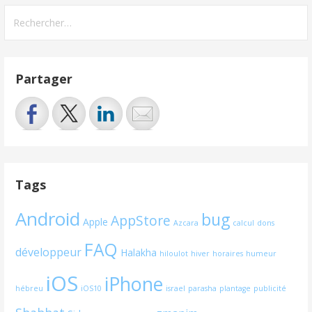
Rechercher :
Partager
Tags
Android
bug
AppStore
Apple
Azcara
calcul
dons
FAQ
développeur
Halakha
hiloulot
hiver
horaires
humeur
iOS
iPhone
hébreu
iOS10
israel
parasha
plantage
publicité