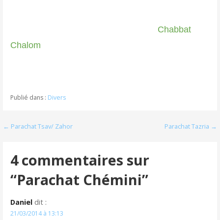
Chabbat
Chalom
Publié dans :
Divers
Navigation
← Parachat Tsav/ Zahor
Parachat Tazria →
de
4 commentaires sur
l’article
“Parachat Chémini”
Daniel
dit :
21/03/2014 à 13:13