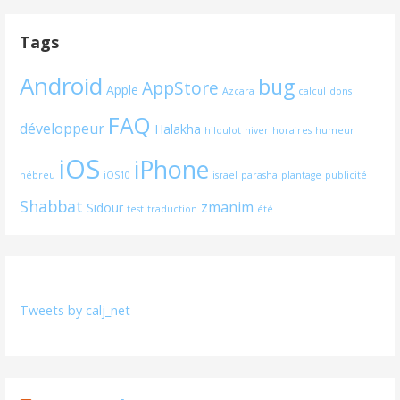
Tags
Android
bug
AppStore
Apple
Azcara
calcul
dons
FAQ
développeur
Halakha
hiloulot
hiver
horaires
humeur
iOS
iPhone
hébreu
iOS10
israel
parasha
plantage
publicité
Shabbat
zmanim
Sidour
test
traduction
été
Tweets by calj_net