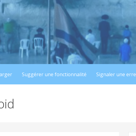
arger
Suggérer une fonctionnalité
Signaler une err
oid