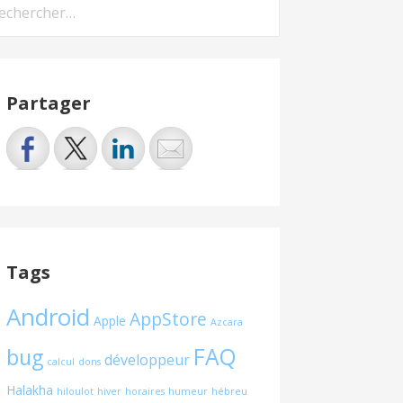
hercher :
Partager
Tags
Android
AppStore
Apple
Azcara
FAQ
bug
développeur
calcul
dons
Halakha
hiloulot
hiver
horaires
humeur
hébreu