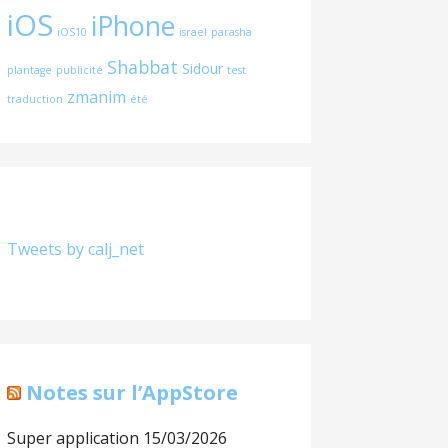
iOS
iPhone
iOS10
israel
parasha
Shabbat
Sidour
plantage
publicité
test
zmanim
traduction
été
Tweets by calj_net
Notes sur l’AppStore
Super application
15/03/2026