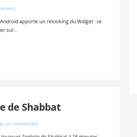
omments
r Android apporte un relooking du Widget : ce
er sur…
e de Shabbat
ser un commentaire
it toujours l’entrée de Shabbat à 18 minutes