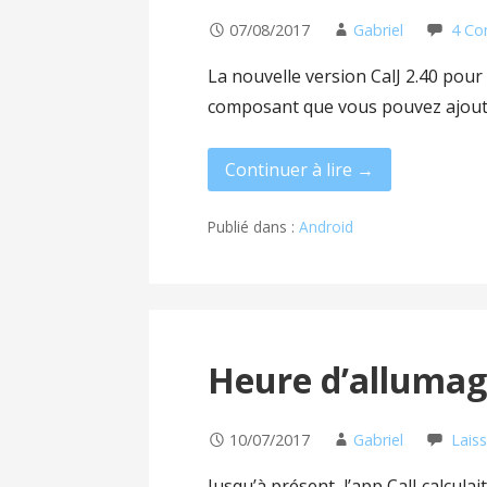
07/08/2017
Gabriel
4 C
La nouvelle version CalJ 2.40 pou
composant que vous pouvez ajout
Continuer à lire →
Publié dans :
Android
Heure d’allumag
10/07/2017
Gabriel
Lais
Jusqu’à présent, l’app CalJ calcula