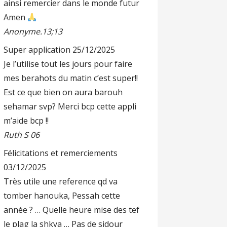
ainsi remercier dans le monde futur
Amen
Anonyme.13;13
Super application
25/12/2025
Je l’utilise tout les jours pour faire
mes berahots du matin c’est super!!
Est ce que bien on aura barouh
sehamar svp? Merci bcp cette appli
m’aide bcp !!
Ruth S 06
Félicitations et remerciements
03/12/2025
Très utile une reference qd va
tomber hanouka, Pessah cette
année ? … Quelle heure mise des tef
le plag la shkya … Pas de sidour