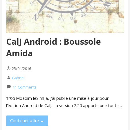
CalJ Android : Boussole
Amida
25/04/2016
Gabriel
11 Comments
בס″ד Moadim léSimḥa, J’ai publié une mise à jour pour
l’édition Android de CalJ. La version 2.20 apporte une toute…
Continuer à lire →