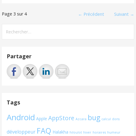
Navigation
Page 3 sur 4
← Précédent
Suivant →
dans
Rechercher :
Article
Partager
Tags
Android
bug
AppStore
Apple
Azcara
calcul
dons
FAQ
développeur
Halakha
hiloulot
hiver
horaires
humeur