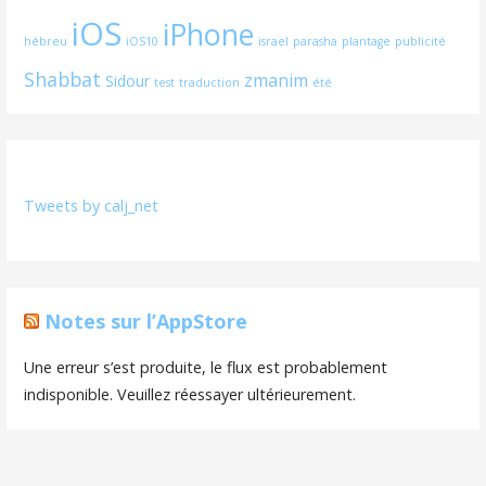
iOS
iPhone
hébreu
iOS10
israel
parasha
plantage
publicité
Shabbat
zmanim
Sidour
test
traduction
été
Tweets by calj_net
Notes sur l’AppStore
Une erreur s’est produite, le flux est probablement
indisponible. Veuillez réessayer ultérieurement.