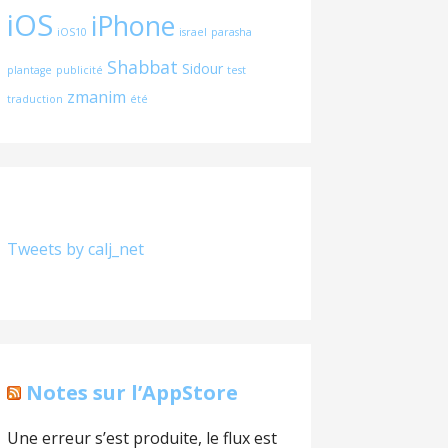
iOS
iPhone
iOS10
israel
parasha
Shabbat
Sidour
plantage
publicité
test
zmanim
traduction
été
Tweets by calj_net
Notes sur l’AppStore
Une erreur s’est produite, le flux est