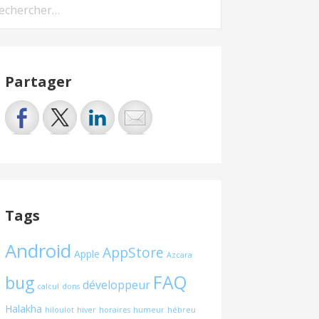
hercher :
Partager
Tags
Android
AppStore
Apple
Azcara
FAQ
bug
développeur
calcul
dons
Halakha
hiloulot
hiver
horaires
humeur
hébreu