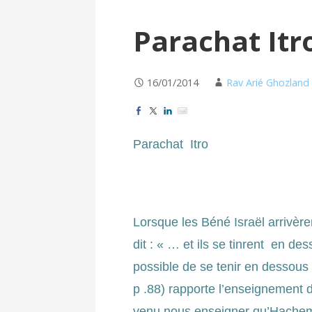
Parachat Itr
16/01/2014
Rav Arié Ghozland
Parachat Itro
Lorsque les Béné Israël arrivère
dit : « … et ils se tinrent en d
possible de se tenir en dessou
p .88) rapporte l’enseignement 
venu nous enseigner qu’Hachem a