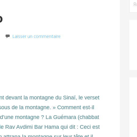
Rec
o
Laisser un commentaire
nt devant la montagne du Sinaï, le verset
essous de la montagne. » Comment est-il
s d’une montagne ? La Guémara (chabbat
de Rav Avdimi Bar Hama qui dit : Ceci est
ttrapa la montagne sur leur tête et il