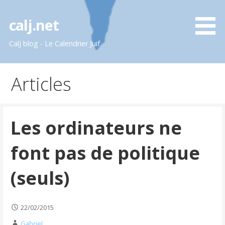
Passer
au
calj.net
contenu
CalJ blog - Le Calendrier Juif
Articles
Les ordinateurs ne
font pas de politique
(seuls)
22/02/2015
Gabriel