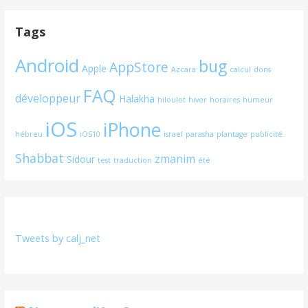
Tags
Android
bug
AppStore
Apple
Azcara
calcul
dons
FAQ
développeur
Halakha
hiloulot
hiver
horaires
humeur
iOS
iPhone
hébreu
iOS10
israel
parasha
plantage
publicité
Shabbat
zmanim
Sidour
test
traduction
été
Tweets by calj_net