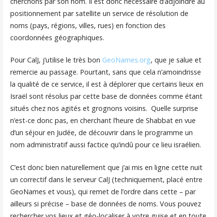
cherchons par son nom. Il est donc nécessaire d’adjoindre au
positionnement par satellite un service de résolution de
noms (pays, régions, villes, rues) en fonction des
coordonnées géographiques.
Pour CalJ, j’utilise le très bon
GeoNames.org
, que je salue et
remercie au passage. Pourtant, sans que cela n’amoindrisse
la qualité de ce service, il est à déplorer que certains lieux en
Israël sont résolus par cette base de données comme étant
situés chez nos agités et grognons voisins. Quelle surprise
n’est-ce donc pas, en cherchant l’heure de Shabbat en vue
d’un séjour en Judée, de découvrir dans le programme un
nom administratif aussi factice qu’indû pour ce lieu israélien.
C’est donc bien naturellement que j’ai mis en ligne cette nuit
un correctif dans le serveur CalJ (techniquement, placé entre
GeoNames et vous), qui remet de l’ordre dans cette – par
ailleurs si précise – base de données de noms. Vous pouvez
rechercher vos lieux et géo-localiser à votre guise et en toute