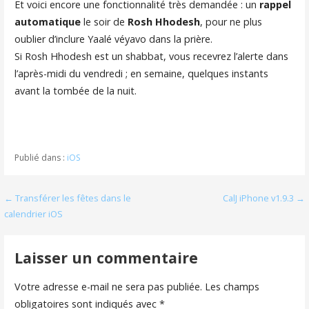
Et voici encore une fonctionnalité très demandée : un
rappel
automatique
le soir de
Rosh Hhodesh
, pour ne plus
oublier d’inclure Yaalé véyavo dans la prière.
Si Rosh Hhodesh est un shabbat, vous recevrez l’alerte dans
l’après-midi du vendredi ; en semaine, quelques instants
avant la tombée de la nuit.
Publié dans :
iOS
Navigation
← Transférer les fêtes dans le
CalJ iPhone v1.9.3 →
calendrier iOS
de
l’article
Laisser un commentaire
Votre adresse e-mail ne sera pas publiée.
Les champs
obligatoires sont indiqués avec
*