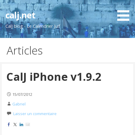
Passer
au
calj.net
contenu
CalJ blog - Le Calendrier Juif
Articles
CalJ iPhone v1.9.2
15/07/2012
Gabriel
Laisser un commentaire