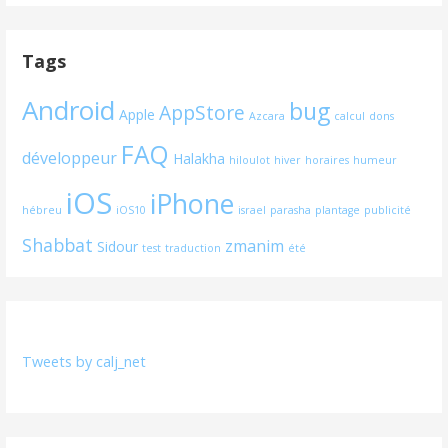
Tags
Android
bug
AppStore
Apple
Azcara
calcul
dons
FAQ
développeur
Halakha
hiloulot
hiver
horaires
humeur
iOS
iPhone
hébreu
iOS10
israel
parasha
plantage
publicité
Shabbat
zmanim
Sidour
test
traduction
été
Tweets by calj_net