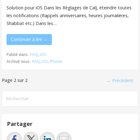
Solution pour iOS Dans les Réglages de CalJ, éteindre toutes
les notifications (Rappels anniversaires, heures journalières,
Shabbat etc.) Dans les…
Continuer à lire →
Publié dans :
FAQ
,
iOS
Archivé sous :
FAQ
,
iOS
,
iPhone
Navigation
Page 2 sur 2
← Précédent
dans
Rechercher :
Article
Partager