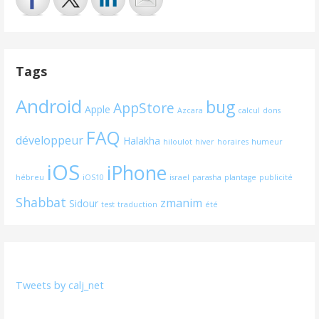
Tags
Android
bug
AppStore
Apple
Azcara
calcul
dons
FAQ
développeur
Halakha
hiloulot
hiver
horaires
humeur
iOS
iPhone
hébreu
iOS10
israel
parasha
plantage
publicité
Shabbat
zmanim
Sidour
test
traduction
été
Tweets by calj_net