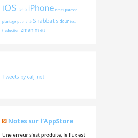
iOS
iPhone
iOS10
israel
parasha
Shabbat
Sidour
plantage
publicité
test
zmanim
traduction
été
Tweets by calj_net
Notes sur l’AppStore
Une erreur s’est produite, le flux est