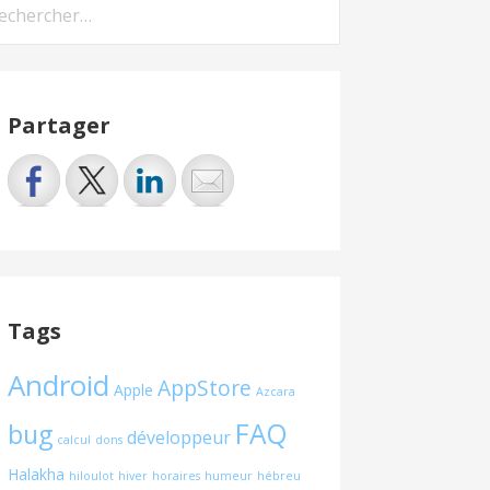
hercher :
Partager
Tags
Android
AppStore
Apple
Azcara
FAQ
bug
développeur
calcul
dons
Halakha
hiloulot
hiver
horaires
humeur
hébreu