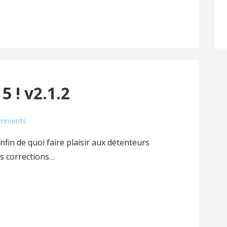
5 ! v2.1.2
omments
enfin de quoi faire plaisir aux détenteurs
es corrections…