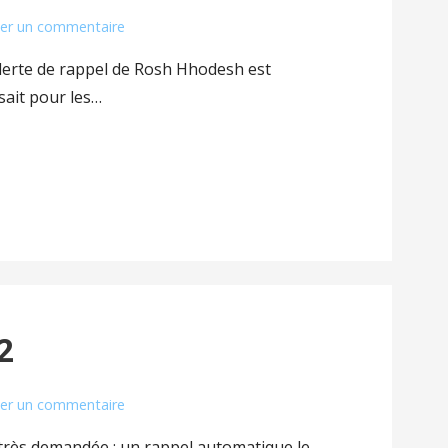
ser un commentaire
’alerte de rappel de Rosh Hhodesh est
sait pour les…
2
ser un commentaire
é très demandée : un rappel automatique le