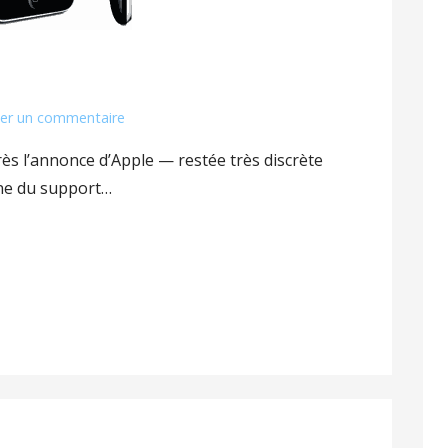
n
ser un commentaire
s l’annonce d’Apple — restée très discrète
ine du support…