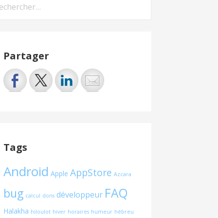
hercher :
Partager
Tags
Android
AppStore
Apple
Azcara
FAQ
bug
développeur
calcul
dons
Halakha
hiloulot
hiver
horaires
humeur
hébreu