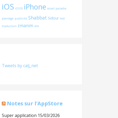
iOS
iPhone
iOS10
israel
parasha
Shabbat
Sidour
plantage
publicité
test
zmanim
traduction
été
Tweets by calj_net
Notes sur l’AppStore
Super application
15/03/2026