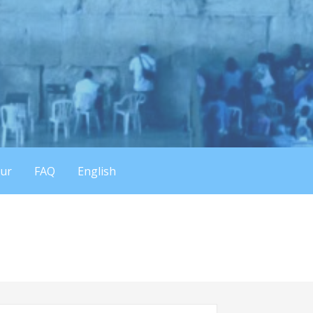
eur
FAQ
English