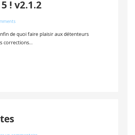
5 ! v2.1.2
omments
enfin de quoi faire plaisir aux détenteurs
es corrections…
tes