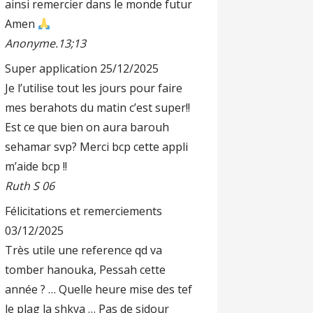
ainsi remercier dans le monde futur
Amen
Anonyme.13;13
Super application
25/12/2025
Je l’utilise tout les jours pour faire
mes berahots du matin c’est super!!
Est ce que bien on aura barouh
sehamar svp? Merci bcp cette appli
m’aide bcp !!
Ruth S 06
Félicitations et remerciements
03/12/2025
Très utile une reference qd va
tomber hanouka, Pessah cette
année ? … Quelle heure mise des tef
le plag la shkya … Pas de sidour